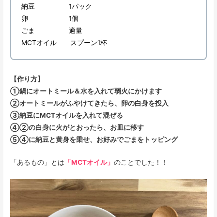
納豆 1パック
卵 1個
ごま 適量
MCTオイル スプーン1杯
【作り方】
①鍋にオートミール＆水を入れて弱火にかけます
②オートミールがふやけてきたら、卵の白身を投入
③納豆にMCTオイルを入れて混ぜる
④②の白身に火がとおったら、お皿に移す
⑤④に納豆と黄身を乗せ、お好みでごまをトッピング
「あるもの」とは
「MCTオイル」
のことでした！！