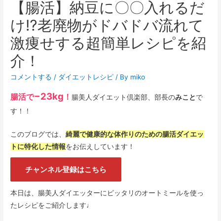
【腸活】納豆に〇〇入れるだ
け⁉︎老廃物がドバドバ流れて
激痩せする超簡単レシピを紹
介！
コメントする
/
ダイエットレシピ
/ By
miko
−23kg
腸活で
！
腸美人ダイエット倶楽部、部長の
みこと
で
す！！
このブログでは、
綺麗で健康的な体作りのための腸活ダイエッ
トに特化した情報
をお伝えしています！
チャンネル登録はこちら
本日は、腸美人ダイエッターにピッタリのオートミールを使っ
たレシピをご紹介します♩