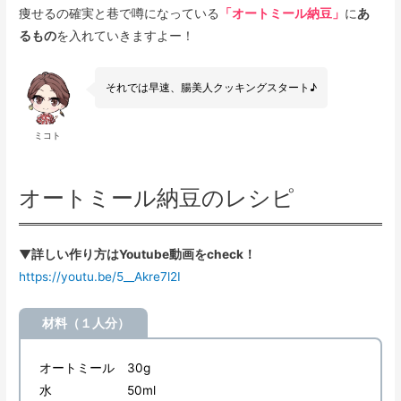
痩せるの確実と巷で噂になっている
「オートミール納豆」
に
あ
るもの
を入れていきますよー！
それでは早速、腸美人クッキングスタート♪
ミコト
オートミール納豆のレシピ
▼詳しい作り方はYoutube動画をcheck！
https://youtu.be/5__Akre7l2I
材料（１人分）
オートミール 30g
水 50ml