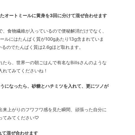
たオートミールに黄身を3回に分けて混ぜ合わせます
で、食物繊維が入っているので便秘解消だけでなく、
ールにはたんぱく質が100gあたり13g含まれていま
いるのでたんぱく質は2.6gほど取れます。
たら、世界一の朝ごはんで有名なBillsさんのような
入れてみてくださいね！
うになったら、砂糖とハチミツを入れて、更にツノが
出来上がりのフワフワ感を見た瞬間、頑張った自分に
ってみてください♡
れて混ぜ合わせます