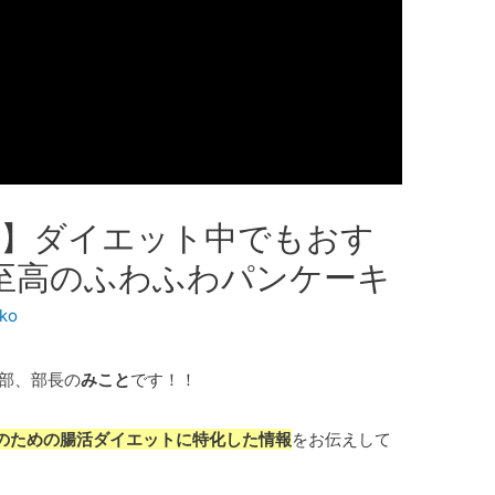
ツ】ダイエット中でもおす
る至高のふわふわパンケーキ
ko
部、部長の
みこと
です！！
のための腸活ダイエットに特化した情報
をお伝えして