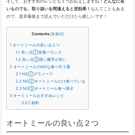
そして、おすすめのレシピも１つお伝えしますね！
どんなに良
いものでも、取り扱いを間違えると逆効果！
なんてこともある
ので、是非最後まで読んでいただけたら嬉しいです！
Contents
[
非表示
]
1
オートミールの良い点２つ
1.1
良い点①栄養バランス
1.2
良い点②使い勝手が良い
2
オートミールのNGな食べ方３選
2.1
NG①グラノーラ
2.2
NG②オートミールだけ食べている
2.3
NG③オートミール食べ過ぎ
3
オートミールおすすめレシピ
3.0.1
材料
オートミールの良い点２つ