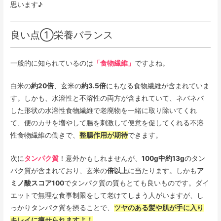
思います♪
良い点①栄養バランス
一般的に知られているのは
「食物繊維」
ですよね。
白米の
約20倍
、玄米の
約3.5倍
にもなる食物繊維が含まれていま
す。しかも、水溶性と不溶性の両方が含まれていて、ネバネバ
した形状の水溶性食物繊維で老廃物を一緒に取り除いてくれ
て、便のカサを増やして腸を刺激して便意を促してくれる不溶
性食物繊維の働きで、
整腸作用が期待
できます。
次に
タンパク質
！意外かもしれませんが、
100g中約13g
のタン
パク質が含まれており、玄米の
倍以上
に当たります。しかも
ア
ミノ酸スコア100
でタンパク質の質もとても良いものです。ダイ
エットで無理な食事制限をして老けてしまう人がいますが、し
っかりタンパク質を摂ることで、
ツヤのある髪や肌が手に入り
キレイに痩せられますよ！