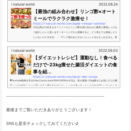
目はドリンク。ダークモカチップフラペチーノを作っていきたいと思います！チ
I natural world
2022.08.24
ョコチップスコーンのレシピ▼詳しい作り方はYoutube動画をcheck！https://y
【最強の組み合わせ】リンゴ酢×オート
outu.be/tUmk09xaIL0材料オートミール粉 75gココナッツオイル...
ミールでラクラク激痩せ！
https://i-natural-world.com/apple-vinegar-oatmeal
今日は私の大好きなオートミールとリンゴ酢を掛け合わせた腸美人最強レシピを
ご紹介したいと思います！ネーミングから想像するに、どう考えても美味しそう
じゃないけど大丈夫・・・??って思われた方もいらっしゃるかもしれません。私
が何度も言っていることですが、美味しいっていうのが超重要！美味しくないと
続けられないし、続けられないと意味がないのでね！だから、味は大丈夫なレシ
I natural world
2022.06.03
ピにしておりますよ！ミコトそれでは早速腸美人ダイエットクッキングスタート
【ダイエットレシピ】運動なし！食べる
♪▼Youtube動画はこちらからhttps://youtu.be/Y_JfAcVoRoAオートミール...
だけで-23kg痩せた腸活ダイエットの食
事を紹...
https://i-natural-world.com/dayly-diet-recipe
▼Youtube動画を見るhttps://youtu.be/e59hGYjR3Ew今日は、私が産後−23kg痩せたお気に入りの腸
活レシピを紹介したいと思います！痩せるためには、しっかり食べる！というのを大切にしていたんで
すけど、理由というのは、産後、肉体的にも精神的にも疲れが溜まりやすく、寝不足でしんどい状態の
--------------------------------------------------------
自分にダイエットによるこれ以上のストレスを課したくなかった！というのが大きいです。そして、食
事制限や糖質制限などは一生続けられないからです。なので、体も心も満足する食生活をシェアしたい
と思います！ミコトそれでは、腸美人ダイエッ...
最後までご覧いただきありがとうございます！
SNSも是非チェックしてみてください♪