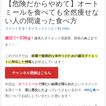
【危険だからやめて】オート
ミールを食べても全然痩せな
い人の間違った食べ方
コメントする
/
ダイエットレシピ
/ By
miko
−23kg
腸活で
！
腸美人ダイエット倶楽部、部長の
みこと
で
す！！
このブログでは、
綺麗で健康的な体作りのための腸活ダイエッ
トに特化した情報
をお伝えしています！
チャンネル登録はこちら
今日は、
オートミール
で得たい結果が得られた
というコメント
を頂く一方、
逆に悪化したよ
っていう人もいるので、
NGな食べ
方
についてお話ししていきたいと思います！