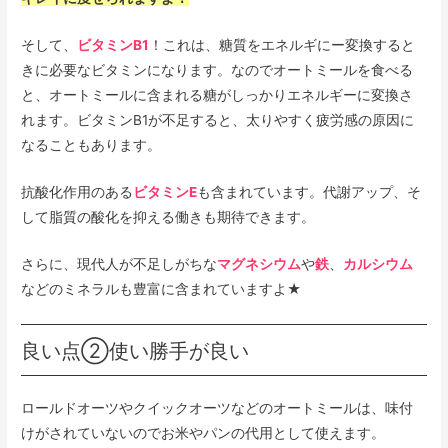
そして、
ビタミンB1
！これは、糖質をエネルギにー変換すると
きに必要なビタミンになります。なのでオートミールを食べる
と、オートミールに含まれる糖がしっかりエネルギーに変換さ
れます。ビタミンB1が不足すると、太りやすく疲労感の原因に
なることもあります。
抗酸化作用のある
ビタミンE
も含まれています。代謝アップ、そ
して脂質の酸化を抑える働きも期待できます。
さらに、現代人が不足しがちな
マグネシウム
や
鉄
、
カルシウム
などのミネラルも豊富に含まれていますよ★
良い点②使い勝手が良い
ロールドオーツやクイックオーツなどのオートミールは、味付
けがされていないのでお米やパンの代用として使えます。