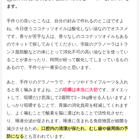
ます。
手作りの良いところは、自分の好みで作れるのとこほですよ
ね。今日使うココナッツオイルは酸化しない油なのでオススメ
です。香りが苦手な人は、香りなしのココナッツオイルもある
のでネットで探してみくてください。市販のグラノーラはトラ
ンス脂肪酸などの体にとって消化不可の高い油などを使ってい
ることが多かったり、時間が経って酸化してしまっているもの
あるので、手作りが一番安心かと思います。
あと、手作りのグラノーラで、ナッツやドライフルーツを入れ
ると良く噛みますよね。この
咀嚼は本当に大切
です。ダイエッ
トして、咀嚼だけ意識して2週間で2～3kg痩せる人もいますよ！
しっかり咀嚼することで、胃腸の消化負荷を軽減してくれます
し、よく噛むことで酸素を脳に運ばれることで活性化させた
り、唾液分泌が促されます。唾液に含まれる免疫物質が細菌を
減少させるため
、口腔内の清潔が保たれ、むし歯や歯周病の予
防になる
とも言われています。