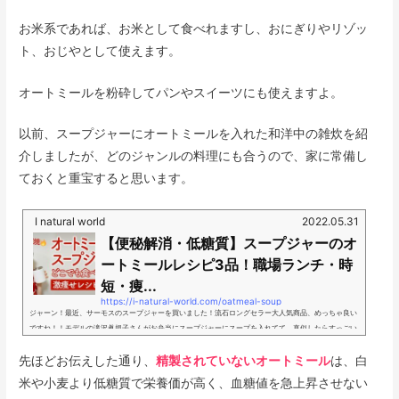
お米系であれば、お米として食べれますし、おにぎりやリゾッ
ト、おじやとして使えます。
オートミールを粉砕してパンやスイーツにも使えますよ。
以前、スープジャーにオートミールを入れた和洋中の雑炊を紹
介しましたが、どのジャンルの料理にも合うので、家に常備し
ておくと重宝すると思います。
I natural world
2022.05.31
【便秘解消・低糖質】スープジャーのオ
ートミールレシピ3品！職場ランチ・時
短・痩...
https://i-natural-world.com/oatmeal-soup
ジャーン！最近、サーモスのスープジャーを買いました！流石ロングセラー大人気商品、めっちゃ良い
ですね！！モデルの滝沢眞規子さんがお弁当にスープジャーにスープを入れてて、真似したらすっごい
簡単で美味しかったので、今日はスープジャーのレシピを３つご紹介したいと思います！うちは子供達
先ほどお伝えした通り、
のお弁当はないのですが、タキマキさんのお弁当のインスタ投稿は盛り付けもカラフルで朝から元気貰
精製されていないオートミール
は、白
えて好きなので、チェックしてます。私はスープにオートミールを入れて、リゾット風にしてるのです
米や小麦より低糖質で栄養価が高く、血糖値を急上昇させない
が、基本的にスープジャーに入れるだけ...