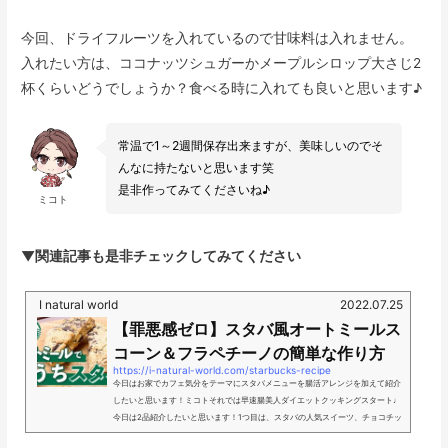
今回、ドライフルーツを入れているので甘味料は入れません。
入れたい方は、ココナッツシュガーかメープルシロップ大さじ2
杯くらいどうでしょうか？食べる時に入れても良いと思います♪
常温で1～2週間保存出来ますが、美味しいのでそ
んなに持たないと思います笑
是非作ってみてくださいね♪
ミコト
▼関連記事も是非チェックしてみてください
I natural world
2022.07.25
【罪悪感ゼロ】スタバ風オートミールス
コーン＆フラペチーノの簡単な作り方
https://i-natural-world.com/starbucks-recipe
今日はお家でカフェ気分をテーマにスタバメニューを腸活アレンジを加えて紹介
したいと思います！ミコトそれでは早速腸美人ダイエットクッキングスタート♩
今日は2品紹介したいと思います！1つ目は、スタバの人気スイーツ、チョコチッ
プスコーンです！混ぜて焼くだけなのでぜひ作ってみてください。そして、2つ